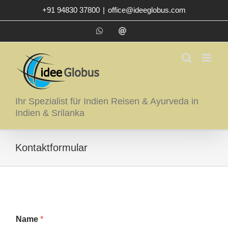
Zum
+91 94830 37800
|
office@ideeglobus.com
Inhalt
springen
WhatsApp
E-
Mail
Ihr Spezialist für Indien Reisen & Ayurveda in
Indien & Srilanka
Kontaktformular
Name
*