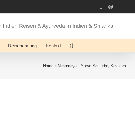
WhatsApp
E-
Mail
für Indien Reisen & Ayurveda in Indien & Srilanka
Reiseberatung
Kontakt
Home
»
Niraamaya – Surya Samudra, Kovalam