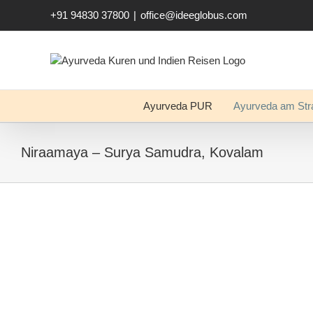
Zum
+91 94830 37800
|
office@ideeglobus.com
Inhalt
springen
Ayurveda PUR
Ayurveda am Str
Niraamaya – Surya Samudra, Kovalam
Zeige
grösseres
Bild