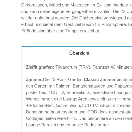
Dekorationen, Möbel und Malereien im Ex- und Interieur l
und kann seine eigene Vergangenheit erzählen. Die 22 Cott
wieder aufgebaut wurden. Die Dächer sind vorwiegend aus 
erbaut und bietet dem Gast viel Raum für Privatsphäre. Ei
Strände sind über eine Treppe erreichbar.
Übersicht
Zielflughafen:
Trivandrum (TRV), Fahrtzeit 40 Minuten.
Zimmer:
Die 19 Rock Garden
Classic Zimmer
bestehe
den Garten mit Palmen, Banadenstauden und Papayabäu
poster bed, LCD TV, Schreibtisch, eine kleine Lounge 
Wohnzimmer, eine Lounge Area sowie ein zum Himmel
4-Pfosten-Bett, Schreibtisch, LCD TV, sit-out mit eine
Denonhometheatresystem und iPOD dock ausgestattet. 
Cottages bieten Meerblick. Das besondere an den Heri
Lounge Bereich und en-souite Badezimmer.