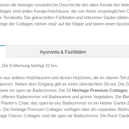
assen die bewegte romantische Geschichte des alten Kerala hier leb
ages sind antike Kerala-Holzhäuser, die von ihrem ursprünglichen Or
Terrakotta. Die gekachelten Fußböden und hölzernen Säulen bilden e
nige der Cottages stehen stolz auf der Klippe und bieten einen faszi
Ayurveda & Fazilitäten
 Die Entfernung beträgt 22 km.
n aus antiken Holzhäusern und dicken Holztüren, die im oberen Teil de
men. Neben dem Eingang gibt es einen überdachten Sit-out. Die Zim
sowie ein open-air Badezimmer. Die 10
Heritage Premium Cottages
 offenen Badezimmer mit Badewanne und grüner Vegetation. Die
Oc
m Planter‘s Chair; das open-to-sky Badezimmer ist ein kleiner Garte
Die Heritage Premium Cottages verfügen über ein separates Wohnz
tage Classic Cottages sind die open-air Badezimmer. Die Rock Gard