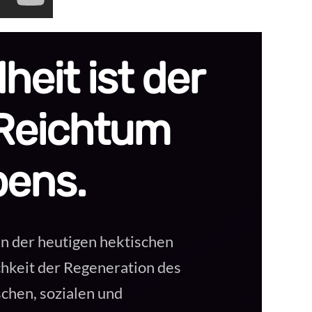
eit ist der
Reichtum
bens.
in der heutigen hektischen
chkeit der Regeneration des
schen, sozialen und