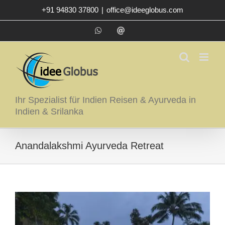
Zum
+91 94830 37800
|
office@ideeglobus.com
Inhalt
springen
WhatsApp
E-
Mail
Ihr Spezialist für Indien Reisen & Ayurveda in
Indien & Srilanka
Anandalakshmi Ayurveda Retreat
Zeige
grösseres
Bild