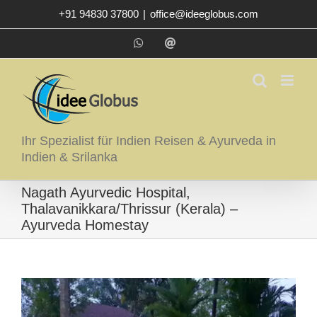
Zum
+91 94830 37800
|
office@ideeglobus.com
Inhalt
springen
WhatsApp
E-
Mail
Ihr Spezialist für Indien Reisen & Ayurveda in
Indien & Srilanka
Nagath Ayurvedic Hospital,
Thalavanikkara/Thrissur (Kerala) –
Ayurveda Homestay
Zeige
grösseres
Bild