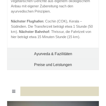
vegetarischen Gerichte aus eigenem ökologischem
Anbau mit eigener Zubereitung nach den
ayurvedischen Prinzipien.
Nächster Flughafen
: Cochin (COK), Kerala –
Südindien. Die Transferzeit beträgt etwa 1 Stunde (50
km).
Nächster Bahnhof:
Thrissur, die Fahrtzeit von
hier beträgt etwa 15 Minuten Stunde (15 km).
Ayurveda & Fazilitäten
Preise und Leistungen
Toggle
Navigation
Ayurveda am Strand