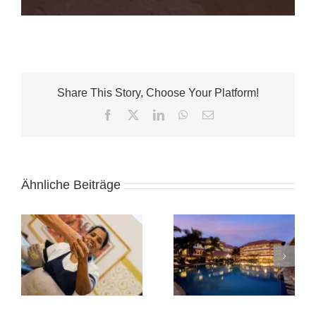
Share This Story, Choose Your Platform!
Facebook
X
LinkedIn
WhatsApp
E-
Mail
Ähnliche Beiträge
Nagath Ayurvedic
Hospital,
Thalavanikkara/Thr
Rajah Eco Beach
(Kerala) –
g
Ayurveda
Homestay