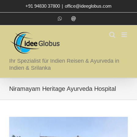
Zum
+91 94830 37800
|
office@ideeglobus.com
Inhalt
springen
WhatsApp
E-
Mail
Ihr Spezialist für Indien Reisen & Ayurveda in
Indien & Srilanka
Niramayam Heritage Ayurveda Hospital
Zeige
grösseres
Bild